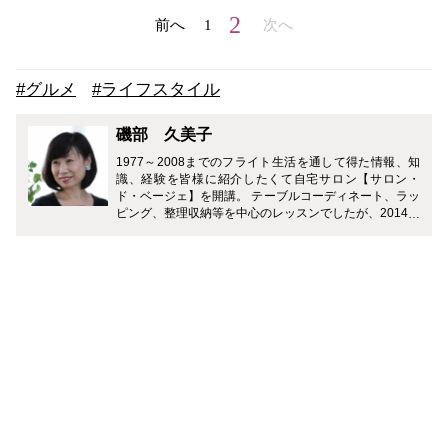
2
前へ
1
次へ
#グルメ
#ライフスタイル
磯部 久美子
1977～2008までのフライト生活を通して得た情報、知
識、経験を皆様に紹介したくて自宅サロン【サロン・
ド・ベージェ】を開講。 テーブルコーディネート、ラッ
ピング、整理収納等を中心のレッスンでしたが、2014年
より元同僚（JAL CA）とおもてなしサロン横浜元町倶
楽部を主宰。 おもてなし全般を通して、日々の生活をワ
ンランクアップさせる術を紹介しています。更に外部講
師を招いて幅広い知識広げるお手伝いをさせていただい
ています。