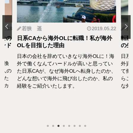
.12.18
若狭 遥
2019.05.22
羽
となの
日系CAから海外OLに転職！私が海外
転職
カンド
OLを目指した理由
の生
日本の会社を辞めていきなり海外OLに！海
日系
転換
外で働くなんてハードルが高いと思ってい
外資
1人の
た日系CAが、なぜ海外OLへ転身したのか、
て働
えた
どんな想いで海外に飛び出したのか、私の
らこ
セカ
経験をご紹介いたします。
な外