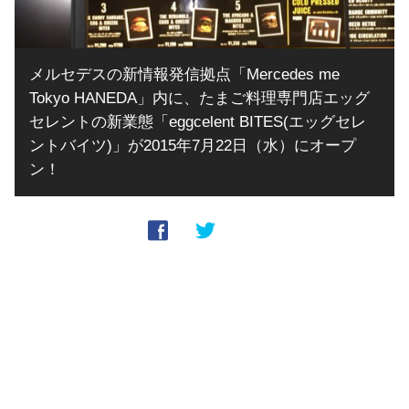
メルセデスの新情報発信拠点「Mercedes me
Tokyo HANEDA」内に、たまご料理専門店エッグ
セレントの新業態「eggcelent BITES(エッグセレ
ントバイツ)」が2015年7月22日（水）にオープ
ン！