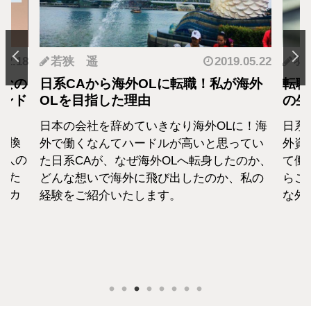
.12.18
若狭 遥
2019.05.22
羽
となの
日系CAから海外OLに転職！私が海外
転職
カンド
OLを目指した理由
の生
日本の会社を辞めていきなり海外OLに！海
日系
転換
外で働くなんてハードルが高いと思ってい
外資
1人の
た日系CAが、なぜ海外OLへ転身したのか、
て働
えた
どんな想いで海外に飛び出したのか、私の
らこ
セカ
経験をご紹介いたします。
な外