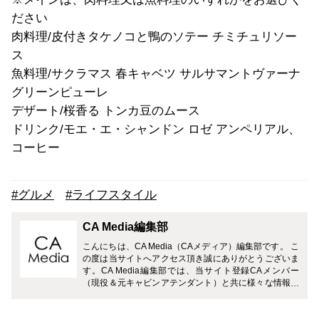
ださい
肉料理/皮付きタケノコと鴨のソテー チミチュリソー
ス
魚料理/サクラマス 春キャベツ サルサマントヴァーナ
グリーンピューレ
デザート/桜香る トンカ豆のムース
ドリンク/モエ・エ・シャンドン ロゼ アンペリアル、
コーヒー
#グルメ
#ライフスタイル
CA Media編集部
こんにちは、CA Media（CAメディア）編集部です。 こ
の度は当サイトへアクセス頂き誠にありがとうございま
す。CA Media編集部では、当サイト登録CAメンバー
（現役＆元キャビンアテンダント）と共に様々な情報を
お届けさせて頂きます。 どうぞよろしくお願い致しま
す。