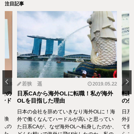
注目記事
.05.22
羽蘭
2018.01.04
神
海外
転職・社会人経験ありの外資系CA！そ
転職
の生活設計はどうなってる？
者が
に！海
日系エアラインと違い新卒での募集がない
終身
てい
外資系のエアラインは、すでに社会人とし
から
のか、
て働いた経験をもつCAがほぼすべて。だか
紹介