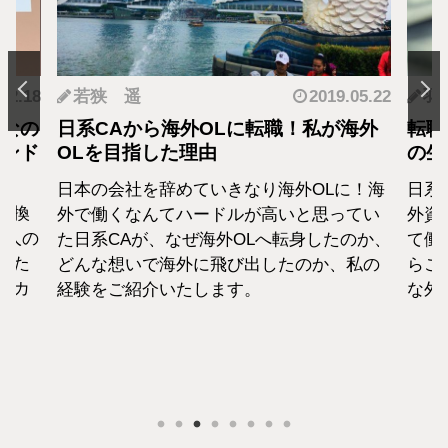
.12.18
若狭 遥
2019.05.22
羽
となの
日系CAから海外OLに転職！私が海外
転職
カンド
OLを目指した理由
の生
日本の会社を辞めていきなり海外OLに！海
日系
転換
外で働くなんてハードルが高いと思ってい
外資
1人の
た日系CAが、なぜ海外OLへ転身したのか、
て働
えた
どんな想いで海外に飛び出したのか、私の
らこ
セカ
経験をご紹介いたします。
な外