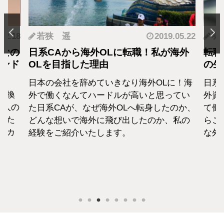
.12.18
若狭 遥
2019.05.22
羽
となの
日系CAから海外OLに転職！私が海外
転職
カンド
OLを目指した理由
の生
日本の会社を辞めていきなり海外OLに！海
日系
転換
外で働くなんてハードルが高いと思ってい
外資
1人の
た日系CAが、なぜ海外OLへ転身したのか、
て働
えた
どんな想いで海外に飛び出したのか、私の
らこ
セカ
経験をご紹介いたします。
な外