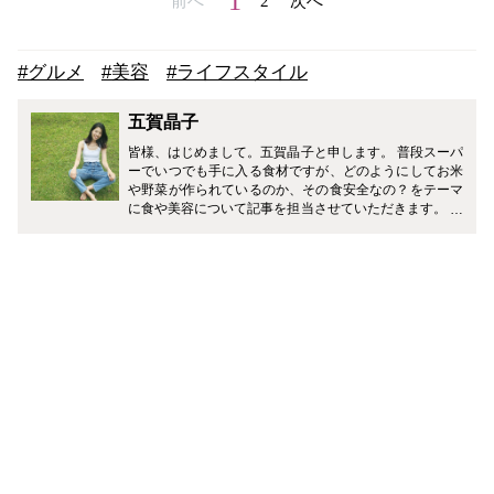
1
前へ
2
次へ
#グルメ
#美容
#ライフスタイル
五賀晶子
皆様、はじめまして。五賀晶子と申します。 普段スーパ
ーでいつでも手に入る食材ですが、どのようにしてお米
や野菜が作られているのか、その食安全なの？をテーマ
に食や美容について記事を担当させていただきます。 現
役の時は、若いし大丈夫！と外食ばかりで不規則な生活
を送っていました。結婚を機に、生活改善の為、農業女
子に転身しました。自分でお米や野菜を作るうちに、安
全・安心なものを皆さんに食べてほしい、また知ってほ
しいと思うようになりました。 将来の健康の為に、皆さ
んに少しでも役に立てるような情報をお伝えしていきま
すので、よろしくお願いいたします！