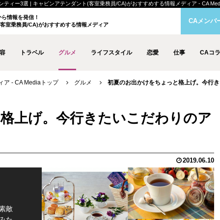
選 | キャビンアテンダント(客室乗務員/CA)がおすすめする情報メディア - CA Medi
クから情報を発信！
CAメンバ
客室乗務員/CA)がおすすめする情報メディア
容
トラベル
グルメ
ライフスタイル
恋愛
仕事
CAコ
- CA Mediaトップ
グルメ
初夏のお出かけをちょっと格上げ。今行き
と格上げ。今行きたいこだわりのア
2019.06.10
素敵
みた