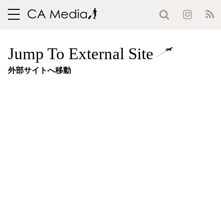
toggle
navigation
Jump To External Site
外部サイトへ移動