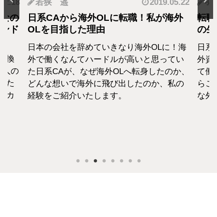
.12.18
若狭 遥
2019.05.22
羽
となの
日系CAから海外OLに転職！私が海外
転職
カンド
OLを目指した理由
の生
日本の会社を辞めていきなり海外OLに！海
日系
転換
外で働くなんてハードルが高いと思ってい
外資
1人の
た日系CAが、なぜ海外OLへ転身したのか、
て働
えた
どんな想いで海外に飛び出したのか、私の
らこ
セカ
経験をご紹介いたします。
な外