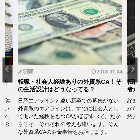
2018.01.04
神原李奈
2017.07.
資系CA！そ
転職考えている？CAから転職した経
る？
者が考える転職のメリット
の募集がない
終身雇用から転職が身近になった現代。C
に社会人とし
から転職した経験から、そのメリットを
ぼすべて。だか
紹介致します。
います。そん
話します。