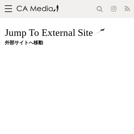
toggle
navigation
Jump To External Site
外部サイトへ移動