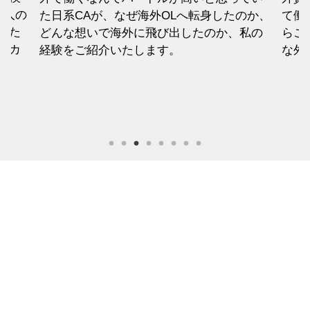
1人の
た日系CAが、なぜ海外OLへ転身したのか、
て働
えた
どんな想いで海外に飛び出したのか、私の
らこ
セカ
経験をご紹介いたします。
な外