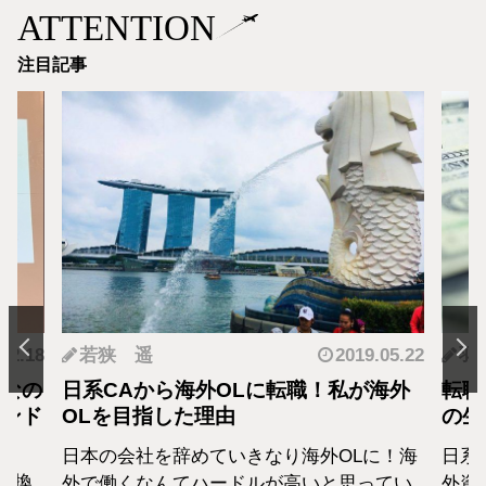
ATTENTION
注目記事
.12.18
若狭 遥
2019.05.22
羽
となの
日系CAから海外OLに転職！私が海外
転職
カンド
OLを目指した理由
の生
日本の会社を辞めていきなり海外OLに！海
日系
転換
外で働くなんてハードルが高いと思ってい
外資