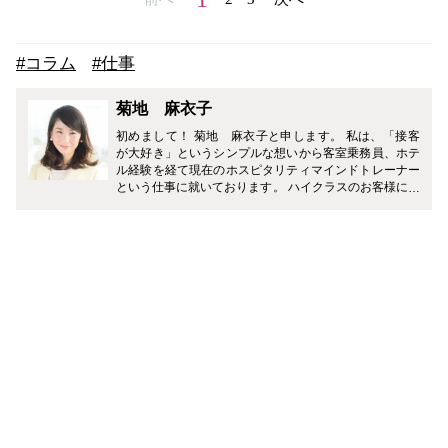
#コラム
#仕事
菊地 麻衣子
初めまして！ 菊地 麻衣子と申します。 私は、「接客
が大好き」というシンプルな想いから客室乗務員、ホテ
ル経験を経て現在のホスピタリティマインドトレーナー
という仕事に就いております。 ハイクラスのお客様に沢
山接する中で得た、おもてなしポイントや接客業以外の
方も明日から使えるような好印象テクニックなどを具体
的にご紹介していきたいと思います。 また、客室乗務員
もホテルコンシェルジュも不規則な生活や繁忙期の忙し
さから、私自身いつも元気でいる為の気持ちのコントロ
ールがとても大切だなと実感いたしました。 忙しい皆様
が毎日を元気に過ごすためのモチベーションアップ方、
落ち込んでしまった時のメンタルケア方法などもご紹介
していきたいと思いますので、就活中やお仕事に忙しい
方の参考にして頂けたら幸いです。 宜しくお願いいたし
ます。