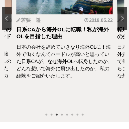
.12.18
若狭 遥
2019.05.22
羽
となの
日系CAから海外OLに転職！私が海外
転職
カンド
OLを目指した理由
の生
日本の会社を辞めていきなり海外OLに！海
日系
転換
外で働くなんてハードルが高いと思ってい
外資
1人の
た日系CAが、なぜ海外OLへ転身したのか、
て働
えた
どんな想いで海外に飛び出したのか、私の
らこ
セカ
経験をご紹介いたします。
な外