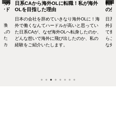
となの
日系CAから海外OLに転職！私が海外
転職
カンド
OLを目指した理由
の生
日本の会社を辞めていきなり海外OLに！海
日系
転換
外で働くなんてハードルが高いと思ってい
外資
1人の
た日系CAが、なぜ海外OLへ転身したのか、
て働
えた
どんな想いで海外に飛び出したのか、私の
らこ
セカ
経験をご紹介いたします。
な外