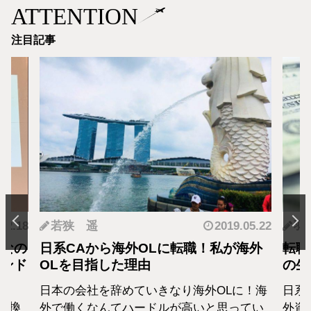
ATTENTION
注目記事
.12.18
若狭 遥
2019.05.22
羽
となの
日系CAから海外OLに転職！私が海外
転職
カンド
OLを目指した理由
の生
日本の会社を辞めていきなり海外OLに！海
日系
転換
外で働くなんてハードルが高いと思ってい
外資