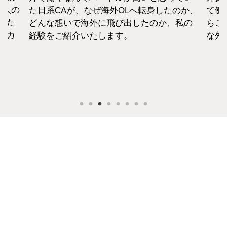
1人の
た日系CAが、なぜ海外OLへ転身したのか、
て働
えた
どんな想いで海外に飛び出したのか、私の
らこ
セカ
経験をご紹介いたします。
な外