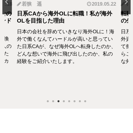
.12.18
若狭 遥
2019.05.22
羽
となの
日系CAから海外OLに転職！私が海外
転職
カンド
OLを目指した理由
の生
日本の会社を辞めていきなり海外OLに！海
日系
転換
外で働くなんてハードルが高いと思ってい
外資
1人の
た日系CAが、なぜ海外OLへ転身したのか、
て働
えた
どんな想いで海外に飛び出したのか、私の
らこ
セカ
経験をご紹介いたします。
な外