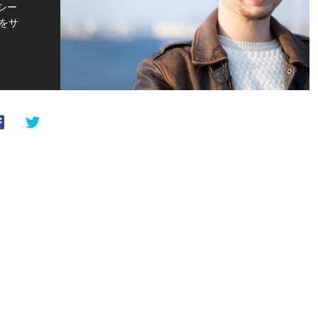
シー
をサ