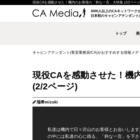
現役CAを感動させた！機内のお客様の「粋な一言」大特集 (2/2ページ) |
3000人以上のCAネットワー
日本初のキャビンアテンダント(
トップ
美
キャビンアテンダント(客室乗務員/CA)がおすすめする情報メディア 
現役CAを感動させた！機
(2/2ページ)
瑞希mizuki
私達は機内で日々沢山のお客様とお会いします
の中には私達の心に残る、「粋な一言」を下さ