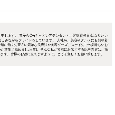
iと申します。 昔からCA(キャビンアテンダント、客室乗務員)になりたい
楽しみながらフライトをしています。 入社時、美容やグルメにも無頓着
一緒に働く先輩方の素敵な美容法や美容グッズ、ステイ先での美味しいお
が芽生え始めました(笑)。そんな私が皆様にお伝えする記事内容は、簡
います。皆様のお役に立てますように。どうぞ宜しくお願い致します。