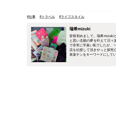
#仕事
#トラベル
#ライフスタイル
瑞希mizuki
皆様初めまして。瑞希mizuk
と思い念願の夢を叶えて日々
で非常に芋臭い私でしたが、
店を伝授して頂きやっと探究心
単楽チンをキーワードにして