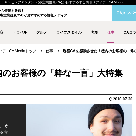
 キャビンアテンダント(客室乗務員/CA)がおすすめする情報メディア - CA Media
クから情報を発信！
CAメンバ
客室乗務員/CA)がおすすめする情報メディア
容
トラベル
グルメ
ライフスタイル
恋愛
仕事
CAコ
- CA Mediaトップ
仕事
現役CAを感動させた！機内のお客様の「粋な一
内のお客様の「粋な一言」大特集
2016.07.20
。そ
る方