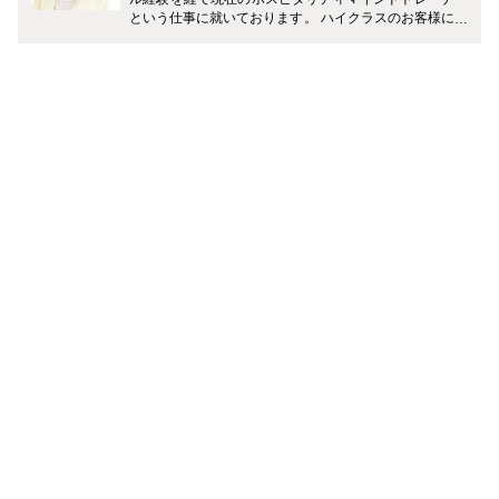
という仕事に就いております。 ハイクラスのお客様に沢
山接する中で得た、おもてなしポイントや接客業以外の
方も明日から使えるような好印象テクニックなどを具体
的にご紹介していきたいと思います。 また、客室乗務員
もホテルコンシェルジュも不規則な生活や繁忙期の忙し
さから、私自身いつも元気でいる為の気持ちのコントロ
ールがとても大切だなと実感いたしました。 忙しい皆様
が毎日を元気に過ごすためのモチベーションアップ方、
落ち込んでしまった時のメンタルケア方法などもご紹介
していきたいと思いますので、就活中やお仕事に忙しい
方の参考にして頂けたら幸いです。 宜しくお願いいたし
ます。