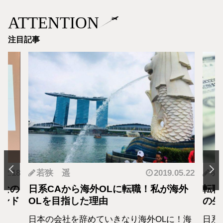
ATTENTION
注目記事
.12.18
若狭 遥
2019.05.22
羽
となの
日系CAから海外OLに転職！私が海外
転職
カンド
OLを目指した理由
の生
日本の会社を辞めていきなり海外OLに！海
日系