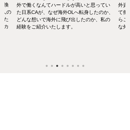
転換
外で働くなんてハードルが高いと思ってい
外資
1人の
た日系CAが、なぜ海外OLへ転身したのか、
て働
えた
どんな想いで海外に飛び出したのか、私の
らこ
セカ
経験をご紹介いたします。
な外