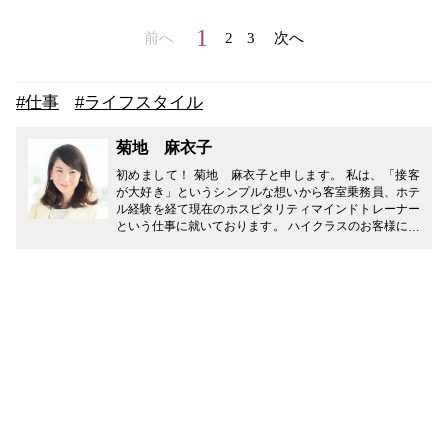
1
前へ
2
3
次へ
#仕事
#ライフスタイル
菊地 麻衣子
初めまして！ 菊地 麻衣子と申します。 私は、「接客
が大好き」というシンプルな想いから客室乗務員、ホテ
ル経験を経て現在のホスピタリティマインドトレーナー
という仕事に就いております。 ハイクラスのお客様に沢
山接する中で得た、おもてなしポイントや接客業以外の
方も明日から使えるような好印象テクニックなどを具体
的にご紹介していきたいと思います。 また、客室乗務員
もホテルコンシェルジュも不規則な生活や繁忙期の忙し
さから、私自身いつも元気でいる為の気持ちのコントロ
ールがとても大切だなと実感いたしました。 忙しい皆様
が毎日を元気に過ごすためのモチベーションアップ方、
落ち込んでしまった時のメンタルケア方法などもご紹介
していきたいと思いますので、就活中やお仕事に忙しい
方の参考にして頂けたら幸いです。 宜しくお願いいたし
ます。