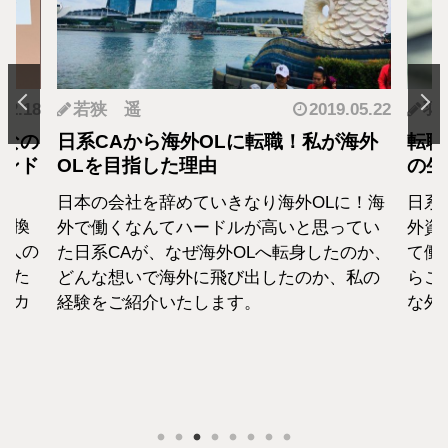
.12.18
若狭 遥
2019.05.22
羽
となの
日系CAから海外OLに転職！私が海外
転職
カンド
OLを目指した理由
の生
日本の会社を辞めていきなり海外OLに！海
日系
転換
外で働くなんてハードルが高いと思ってい
外資
1人の
た日系CAが、なぜ海外OLへ転身したのか、
て働
えた
どんな想いで海外に飛び出したのか、私の
らこ
セカ
経験をご紹介いたします。
な外