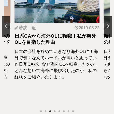
.12.18
若狭 遥
2019.05.22
羽
となの
日系CAから海外OLに転職！私が海外
転職
カンド
OLを目指した理由
の生
日本の会社を辞めていきなり海外OLに！海
日系
転換
外で働くなんてハードルが高いと思ってい
外資
1人の
た日系CAが、なぜ海外OLへ転身したのか、
て働
えた
どんな想いで海外に飛び出したのか、私の
らこ
セカ
経験をご紹介いたします。
な外