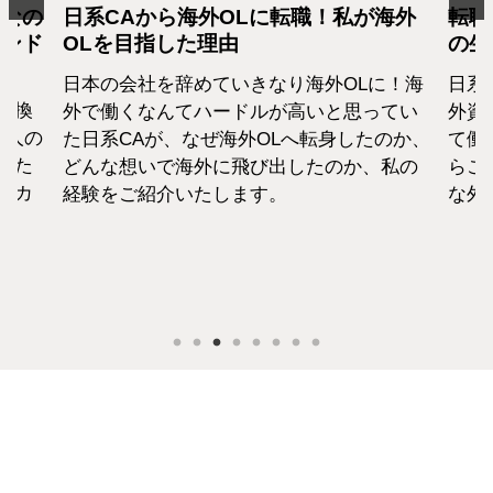
となの
日系CAから海外OLに転職！私が海外
転職
カンド
OLを目指した理由
の生
日本の会社を辞めていきなり海外OLに！海
日系
転換
外で働くなんてハードルが高いと思ってい
外資
1人の
た日系CAが、なぜ海外OLへ転身したのか、
て働
えた
どんな想いで海外に飛び出したのか、私の
らこ
セカ
経験をご紹介いたします。
な外