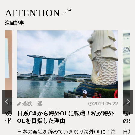
ATTENTION
注目記事
.12.18
若狭 遥
2019.05.22
羽
となの
日系CAから海外OLに転職！私が海外
転職
カンド
OLを目指した理由
の生
日本の会社を辞めていきなり海外OLに！海
日系