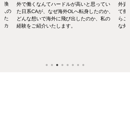
転換
外で働くなんてハードルが高いと思ってい
外資
1人の
た日系CAが、なぜ海外OLへ転身したのか、
て働
えた
どんな想いで海外に飛び出したのか、私の
らこ
セカ
経験をご紹介いたします。
な外