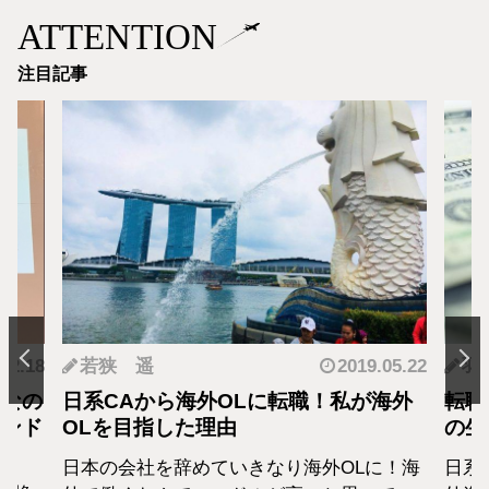
ATTENTION
注目記事
.12.18
若狭 遥
2019.05.22
羽
となの
日系CAから海外OLに転職！私が海外
転職
カンド
OLを目指した理由
の生
日本の会社を辞めていきなり海外OLに！海
日系