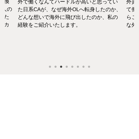
転換
外で働くなんてハードルが高いと思ってい
外資
1人の
た日系CAが、なぜ海外OLへ転身したのか、
て働
えた
どんな想いで海外に飛び出したのか、私の
らこ
セカ
経験をご紹介いたします。
な外