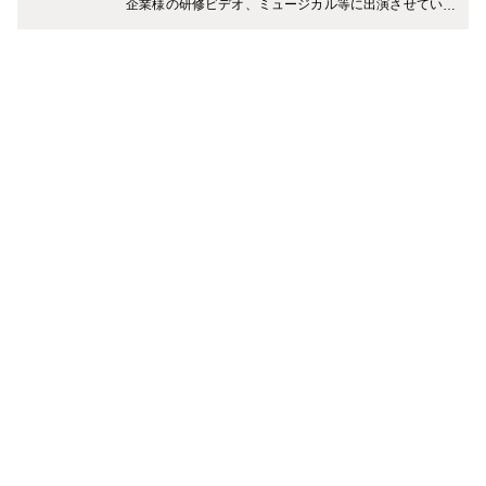
企業様の研修ビデオ、ミュージカル等に出演させていた
だいています。 どうぞ、よろしくお願いします♪