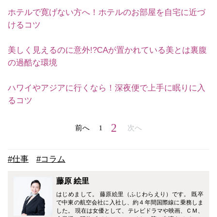
ホテルで寛げない方へ！ホテルのお部屋を自宅に近づ
けるコツ
美しく見えるのに意外!?CAが置かれている美とは裏腹
の過酷な環境
ハワイやアジアに行くなら！深夜便で上手に眠りに入
るコツ
2
前へ
1
次へ
#仕事
#コラム
藤原 絵里
はじめまして。 藤原絵里（ふじわらえり）です。 既卒
で中東の航空会社に入社し、約４年間国際線に乗務しま
した。 現在は女優として、テレビドラマや映画、ＣＭ、