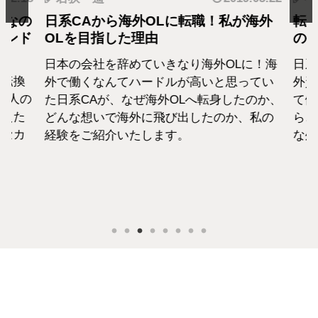
となの
日系CAから海外OLに転職！私が海外
転職
カンド
OLを目指した理由
の生
日本の会社を辞めていきなり海外OLに！海
日系
転換
外で働くなんてハードルが高いと思ってい
外資
1人の
た日系CAが、なぜ海外OLへ転身したのか、
て働
えた
どんな想いで海外に飛び出したのか、私の
らこ
セカ
経験をご紹介いたします。
な外