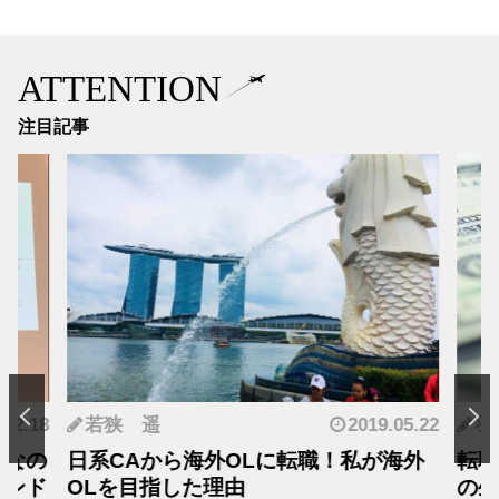
ATTENTION
注目記事
.12.18
若狭 遥
2019.05.22
羽
となの
日系CAから海外OLに転職！私が海外
転職
カンド
OLを目指した理由
の生