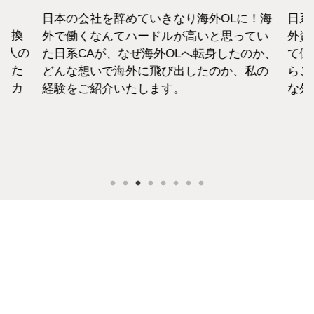
日本の会社を辞めていきなり海外OLに！海
日系
転換
外で働くなんてハードルが高いと思ってい
外資
1人の
た日系CAが、なぜ海外OLへ転身したのか、
て働
えた
どんな想いで海外に飛び出したのか、私の
らこ
セカ
経験をご紹介いたします。
な外