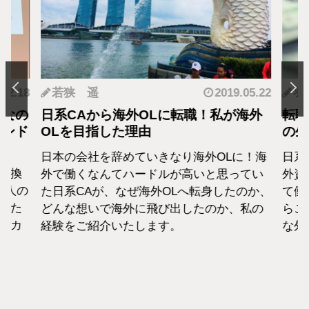
.12.18
若狭 遥
2019.05.22
羽
となの
日系CAから海外OLに転職！私が海外
転職
カンド
OLを目指した理由
の生
日本の会社を辞めていきなり海外OLに！海
日系
転換
外で働くなんてハードルが高いと思ってい
外資
1人の
た日系CAが、なぜ海外OLへ転身したのか、
て働
えた
どんな想いで海外に飛び出したのか、私の
らこ
セカ
経験をご紹介いたします。
な外