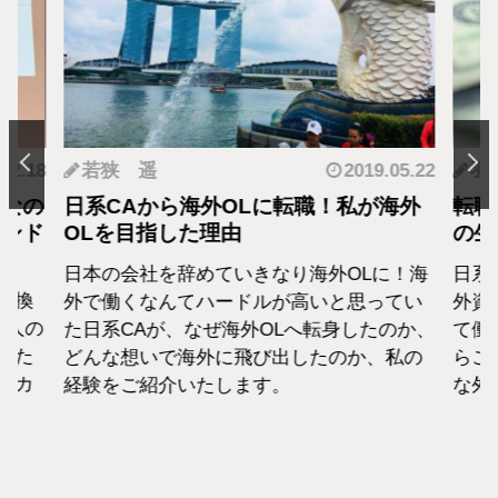
.12.18
若狭 遥
2019.05.22
羽
となの
日系CAから海外OLに転職！私が海外
転職
カンド
OLを目指した理由
の生
日本の会社を辞めていきなり海外OLに！海
日系
転換
外で働くなんてハードルが高いと思ってい
外資
1人の
た日系CAが、なぜ海外OLへ転身したのか、
て働
えた
どんな想いで海外に飛び出したのか、私の
らこ
セカ
経験をご紹介いたします。
な外