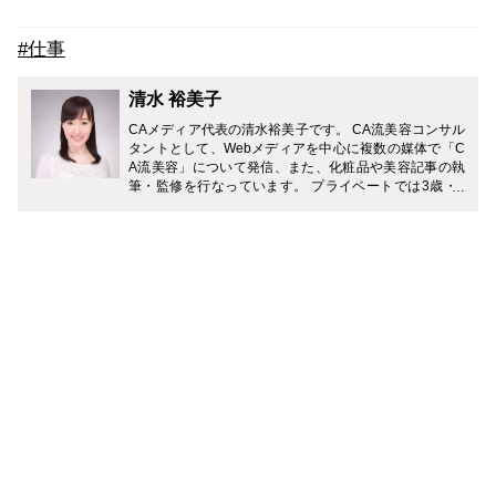
#仕事
清水 裕美子
CAメディア代表の清水裕美子です。 CA流美容コンサル
タントとして、Webメディアを中心に複数の媒体で「C
A流美容」について発信、また、化粧品や美容記事の執
筆・監修を行なっています。 プライベートでは3歳・7
歳（男の子）の2児の母。 「一流の大人を目指す旅育」
に力を入れていて、複数のメディアでおすすめの旅のプ
ランやホテルなどを紹介中です。 Instagramでは、家庭
と仕事を無理なく両立しながら、理想のライフスタイル
を叶える働きかたについて発信中。