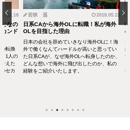
.12.18
若狭 遥
2019.05.22
羽
となの
日系CAから海外OLに転職！私が海外
転職
カンド
OLを目指した理由
の生
日本の会社を辞めていきなり海外OLに！海
日系
転換
外で働くなんてハードルが高いと思ってい
外資
1人の
た日系CAが、なぜ海外OLへ転身したのか、
て働
えた
どんな想いで海外に飛び出したのか、私の
らこ
セカ
経験をご紹介いたします。
な外