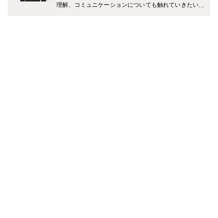
理解、コミュニケーションについても触れていきたいで
す。 ブログ http://ameblo.jp/workinginforeigncountry/で
す。よかったら覗いて見てください。