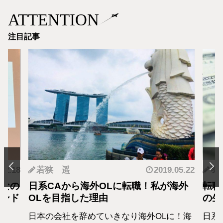
ATTENTION
注目記事
.12.18
若狭 遥
2019.05.22
羽
となの
日系CAから海外OLに転職！私が海外
転職
カンド
OLを目指した理由
の生
日本の会社を辞めていきなり海外OLに！海
日系