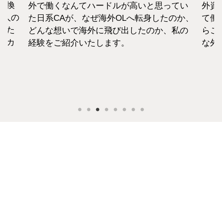
転換
外で働くなんてハードルが高いと思ってい
外資
1人の
た日系CAが、なぜ海外OLへ転身したのか、
て働
えた
どんな想いで海外に飛び出したのか、私の
らこ
セカ
経験をご紹介いたします。
な外