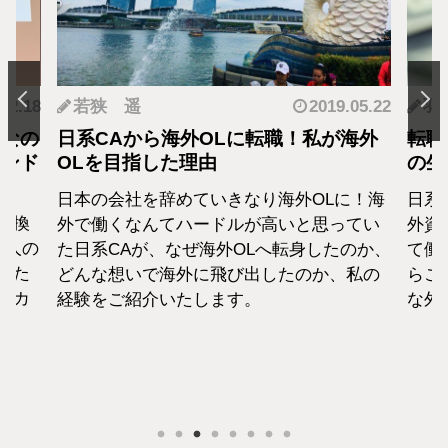
.12.18
若狭 遥
2019.05.22
羽
となの
日系CAから海外OLに転職！私が海外
転職
カンド
OLを目指した理由
の生
日本の会社を辞めていきなり海外OLに！海
日系
転換
外で働くなんてハードルが高いと思ってい
外資
1人の
た日系CAが、なぜ海外OLへ転身したのか、
て働
えた
どんな想いで海外に飛び出したのか、私の
らこ
セカ
経験をご紹介いたします。
な外