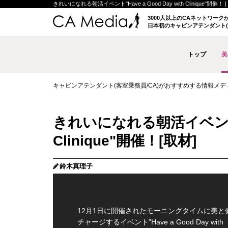
きれいになれる朝活イベント"Have a Good Day with Clinique"
3000人以上のCAネットワー
日本初のキャビンアテンダント(
トップ
美
キャビンアテンダント(客室乗務員/CA)がおすすめする情報メディア 
きれいになれる朝活イベント"Hav
Clinique"開催！
鈴木真理子
12月1日に開催されたモーニングタイムに美と
チャージするイベント”Have a Good Day with