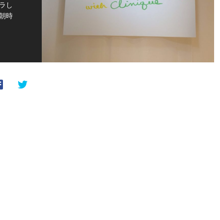
ダラし
朝時