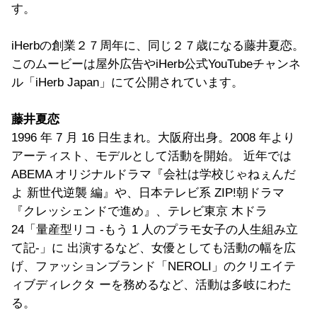
す。
iHerbの創業２７周年に、同じ２７歳になる藤井夏恋。
このムービーは屋外広告やiHerb公式YouTubeチャンネ
ル「iHerb Japan」にて公開されています。
藤井夏恋
1996 年 7 ⽉ 16 ⽇⽣まれ。⼤阪府出⾝。2008 年より
アーティスト、モデルとして活動を開始。 近年では
ABEMA オリジナルドラマ『会社は学校じゃねぇんだ
よ 新世代逆襲 編』や、⽇本テレビ系 ZIP!朝ドラマ
『クレッシェンドで進め』、テレビ東京 ⽊ドラ
24「量産型リコ -もう 1 ⼈のプラモ⼥⼦の⼈⽣組み⽴
て記-」に 出演するなど、⼥優としても活動の幅を広
げ、ファッションブランド「NEROLI」のクリエイテ
ィブディレクタ ーを務めるなど、活動は多岐にわた
る。