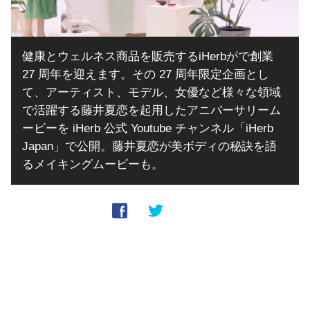
健康とウェルネス商品を販売するiHerbがで創業
27 周年を迎えます。その 27 周年限定企画とし
て、アーティスト、モデル、⼥優など様々な領域
で活躍する藤井夏恋を起⽤したアニバーサリーム
ービーを iHerb 公式 Youtube チャンネル「iHerb
Japan」で公開。藤井夏恋が美ボディの秘訣を語
るメイキングムービーも。