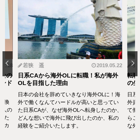
.12.18
若狭 遥
2019.05.22
羽
となの
日系CAから海外OLに転職！私が海外
転職
カンド
OLを目指した理由
の生
日本の会社を辞めていきなり海外OLに！海
日系
転換
外で働くなんてハードルが高いと思ってい
外資
1人の
た日系CAが、なぜ海外OLへ転身したのか、
て働
えた
どんな想いで海外に飛び出したのか、私の
らこ
セカ
経験をご紹介いたします。
な外