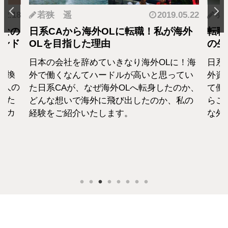
.12.18
若狭 遥
2019.05.22
羽
となの
日系CAから海外OLに転職！私が海外
転職
カンド
OLを目指した理由
の生
日本の会社を辞めていきなり海外OLに！海
日系
転換
外で働くなんてハードルが高いと思ってい
外資
1人の
た日系CAが、なぜ海外OLへ転身したのか、
て働
えた
どんな想いで海外に飛び出したのか、私の
らこ
セカ
経験をご紹介いたします。
な外