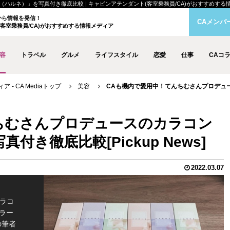
ルネ）」を写真付き徹底比較 | キャビンアテンダント(客室乗務員/CA)がおすすめする情報メデ
クから情報を発信！
CAメンバ
客室乗務員/CA)がおすすめする情報メディア
容
トラベル
グルメ
ライフスタイル
恋愛
仕事
CAコ
- CA Mediaトップ
美容
CAも機内で愛用中！てんちむさんプロデュー
ちむさんプロデュースのカラコン
写真付き徹底比較
2022.03.07
カラコ
カラー
の筆者