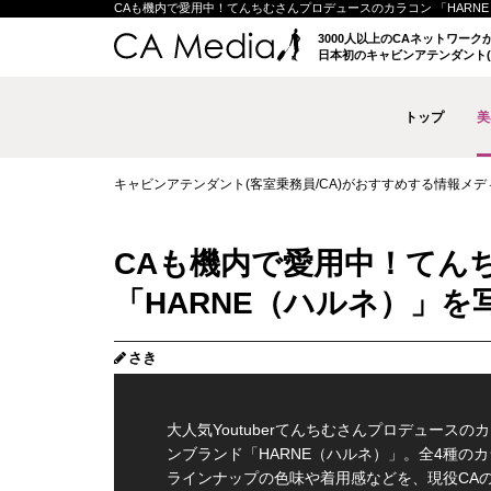
CAも機内で愛用中！てんちむさんプロデュースのカラコン 「HARNE（ハ
3000人以上のCAネットワー
日本初のキャビンアテンダント(
トップ
美
キャビンアテンダント(客室乗務員/CA)がおすすめする情報メディア 
CAも機内で愛用中！てん
「HARNE（ハルネ）」を
さき
大人気Youtuberてんちむさんプロデュースの
ンブランド「HARNE（ハルネ）」。全4種の
ラインナップの色味や着用感などを、現役CA