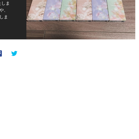
たしま
や、
しま