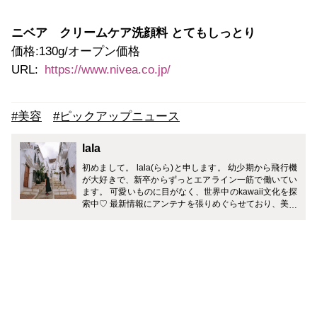
ニベア クリームケア洗顔料 とてもしっとり
価格:130g/オープン価格
URL:
https://www.nivea.co.jp/
#美容
#ピックアップニュース
lala
初めまして。 lala(らら)と申します。 幼少期から飛行機
が大好きで、新卒からずっとエアライン一筋で働いてい
ます。 可愛いものに目がなく、世界中のkawaii文化を探
索中♡ 最新情報にアンテナを張りめぐらせており、美容
やライフスタイル・グルメが得意分野です。 【情報で世
界中をhappyに！】を合言葉に、現役CAとして世界中か
ら集めた情報をご紹介していきたいと思います。