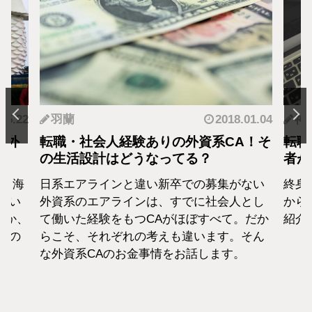
5.22
羽蘭
2018.01.04
神
海外
転職・社会人経験ありの外資系CA！そ
転職
の生活設計はどうなってる？
者が
！海
日系エアラインと違い新卒での募集がない
終身雇
てい
外資系のエアラインは、すでに社会人とし
から
のか、
て働いた経験をもつCAがほぼすべて。だか
紹介
私の
らこそ、それぞれの考えも違います。そん
な外資系CAのお金事情をお話します。