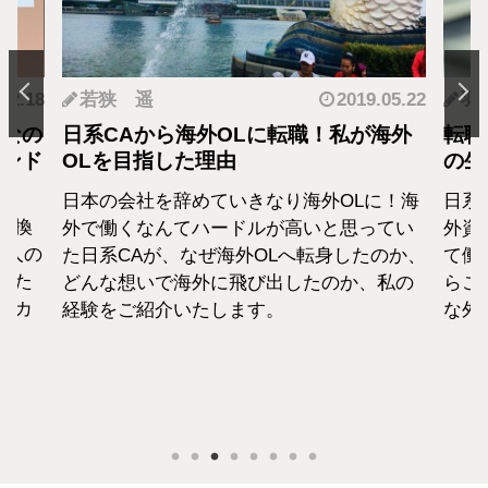
.12.18
若狭 遥
2019.05.22
羽
となの
日系CAから海外OLに転職！私が海外
転職
カンド
OLを目指した理由
の生
日本の会社を辞めていきなり海外OLに！海
日系
転換
外で働くなんてハードルが高いと思ってい
外資
1人の
た日系CAが、なぜ海外OLへ転身したのか、
て働
えた
どんな想いで海外に飛び出したのか、私の
らこ
セカ
経験をご紹介いたします。
な外