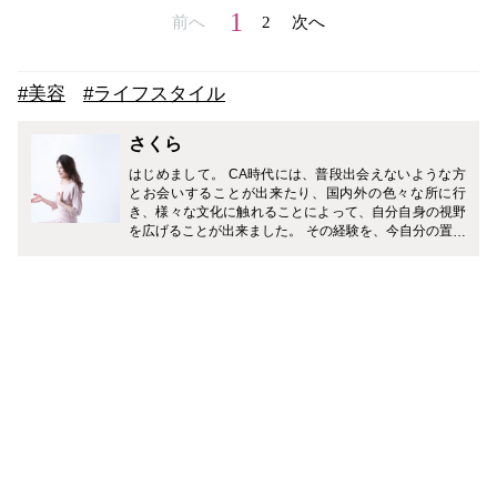
1
前へ
2
次へ
#美容
#ライフスタイル
さくら
はじめまして。 CA時代には、普段出会えないような方
とお会いすることが出来たり、国内外の色々な所に行
き、様々な文化に触れることによって、自分自身の視野
を広げることが出来ました。 その経験を、今自分の置か
れた状況で活かせるようにと日々考えております。 CA
Mediaでは、イメージコンサルタントとして、戦略的セ
ルフプロデュース術・女性が自分の強みを活かして社会
で活躍すること・子育て・時々大好きな美容について触
れていきたいと思います。どうぞよろしくお願いいたし
ます。