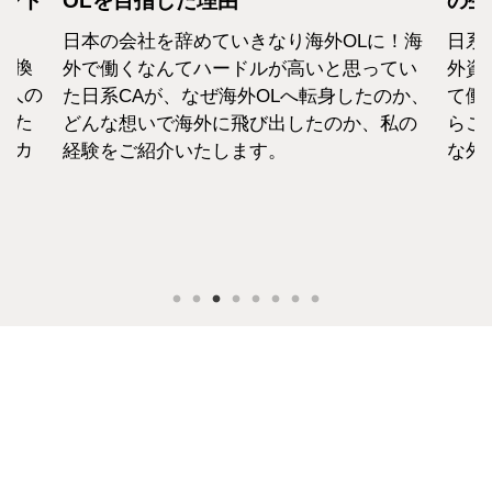
カンド
OLを目指した理由
の生
日本の会社を辞めていきなり海外OLに！海
日系
転換
外で働くなんてハードルが高いと思ってい
外資
1人の
た日系CAが、なぜ海外OLへ転身したのか、
て働
えた
どんな想いで海外に飛び出したのか、私の
らこ
セカ
経験をご紹介いたします。
な外