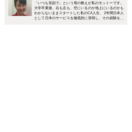
「いつも笑顔で」という母の教えが私のモットーです。
大学卒業後、右も左も、空にいるのか地上にいるのかも
わからないままスタートした私のCA人生、 2年間日本人
として日本のサービスを徹底的に習得し、その経験を活
かし日本とは全く違う文化の香港の会社で日本人客室乗
務員として4年間乗務しました。 香港から日本を見る
と、当たり前に思っていたことが当たり前ではなかった
り、日本にいたら気づかないことがたくさんありまし
た。日本のように手取り足取り誰も教えてくれないので
日々勉強でした。 アジアどこにでも数時間で行ける香港
から数日間の休みでも飛行機に飛び乗り、「行ったこと
のない国はないんじゃないの？」と言われるくらい旅行
をしています。 現在は、香港を拠点にプリザーブドフラ
ワー教室Eardley Flower by Chisa主宰。