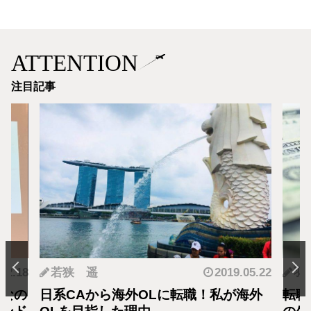
ATTENTION
注目記事
.12.18
若狭 遥
2019.05.22
羽
となの
日系CAから海外OLに転職！私が海外
転職