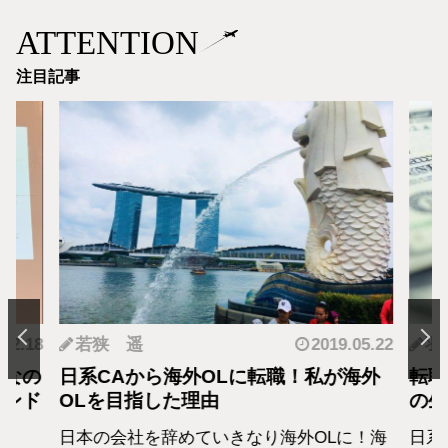
ATTENTION
注目記事
.12.18
若狭 遥
2019.05.22
羽
となの
日系CAから海外OLに転職！私が海外
転職
カンド
OLを目指した理由
の生
日本の会社を辞めていきなり海外OLに！海
日系