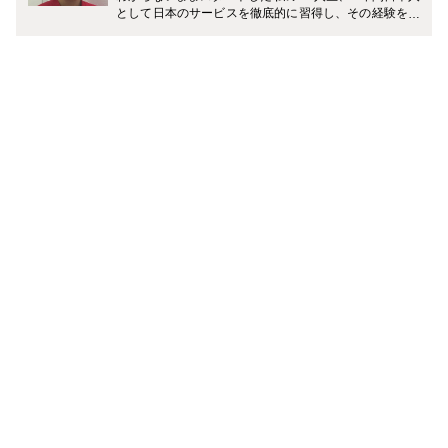
として日本のサービスを徹底的に習得し、その経験を活
かし日本とは全く違う文化の香港の会社で日本人客室乗
務員として4年間乗務しました。 香港から日本を見る
と、当たり前に思っていたことが当たり前ではなかった
り、日本にいたら気づかないことがたくさんありまし
た。日本のように手取り足取り誰も教えてくれないので
日々勉強でした。 アジアどこにでも数時間で行ける香港
から数日間の休みでも飛行機に飛び乗り、「行ったこと
のない国はないんじゃないの？」と言われるくらい旅行
をしています。 現在は、香港を拠点にプリザーブドフラ
ワー教室Eardley Flower by Chisa主宰。