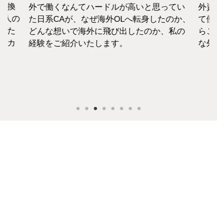
転換
外で働くなんてハードルが高いと思ってい
外資
1人の
た日系CAが、なぜ海外OLへ転身したのか、
て働
えた
どんな想いで海外に飛び出したのか、私の
らこ
セカ
経験をご紹介いたします。
な外