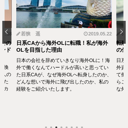
.12.18
若狭 遥
2019.05.22
羽
となの
日系CAから海外OLに転職！私が海外
転職
カンド
OLを目指した理由
の生
日本の会社を辞めていきなり海外OLに！海
日系
転換
外で働くなんてハードルが高いと思ってい
外資
1人の
た日系CAが、なぜ海外OLへ転身したのか、
て働
えた
どんな想いで海外に飛び出したのか、私の
らこ
セカ
経験をご紹介いたします。
な外