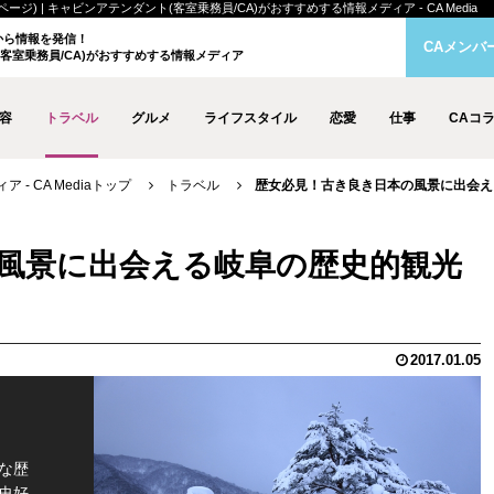
) | キャビンアテンダント(客室乗務員/CA)がおすすめする情報メディア - CA Media
クから情報を発信！
CAメンバ
客室乗務員/CA)がおすすめする情報メディア
容
トラベル
グルメ
ライフスタイル
恋愛
仕事
CAコ
- CA Mediaトップ
トラベル
歴女必見！古き良き日本の風景に出会える岐
風景に出会える岐阜の歴史的観光
2017.01.05
な歴
史好