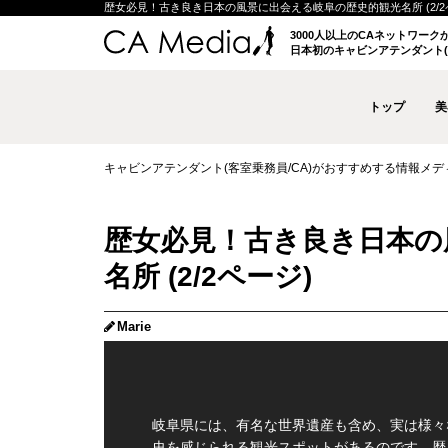
歴女必見！古き良き日本の風景に出会える岐阜の歴史的観光名所 (2/2ページ
3000人以上のCAネットワー
日本初のキャビンアテンダント(
トップ
美
キャビンアテンダント(客室乗務員/CA)がおすすめする情報メディア 
歴女必見！古き良き日本の
名所 (2/2ページ)
Marie
岐阜県には、有名な世界遺産も含め、実は様々
史を感じられる観光スポットがあるのです。歴