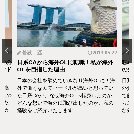
.12.18
若狭 遥
2019.05.22
羽
となの
日系CAから海外OLに転職！私が海外
転職
カンド
OLを目指した理由
の生
日本の会社を辞めていきなり海外OLに！海
日系
転換
外で働くなんてハードルが高いと思ってい
外資
1人の
た日系CAが、なぜ海外OLへ転身したのか、
て働
えた
どんな想いで海外に飛び出したのか、私の
らこ
セカ
経験をご紹介いたします。
な外