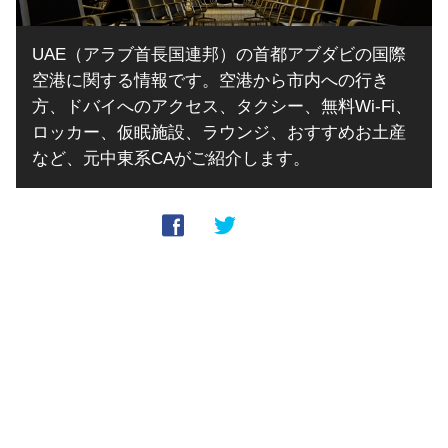
UAE（アラブ首長国連邦）の首都アブダビの国際
空港に関する情報です。空港から市内への行き
方、ドバイへのアクセス、タクシー、無料Wi-Fi、
ロッカー、仮眠施設、ラウンジ、おすすめお土産
など、元中東系CAがご紹介します。