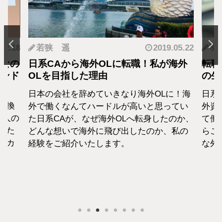
.12.18
若狭 遥
2019.05.22
羽
となの
日系CAから海外OLに転職！私が海外
転職
カンド
OLを目指した理由
の生
日本の会社を辞めていきなり海外OLに！海
日系
転換
外で働くなんてハードルが高いと思ってい
外資
1人の
た日系CAが、なぜ海外OLへ転身したのか、
て働
えた
どんな想いで海外に飛び出したのか、私の
らこ
セカ
経験をご紹介いたします。
な外