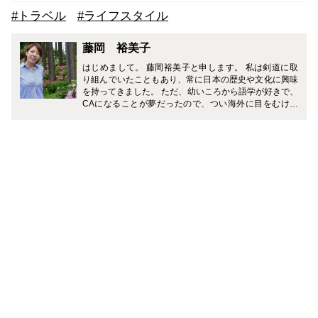
#トラベル
#ライフスタイル
藤岡 裕美子
はじめまして。 藤岡裕美子と申します。 私は剣道に取
り組んでいたこともあり、常に日本の歴史や文化に興味
を持ってきました。 ただ、幼いころから語学が好きで、
CAになることが夢だったので、つい海外に目をむけて
いましたが、最近では改めてドメスティックな目線が強
くなりました。 日本には相手を思いやる文化が根付いて
いて、そこには常に美学という概念が根底にあります。
（たとえば、剣道の試合では1本取ったあとにガッツポ
ーズをするとその1本が取り消されてしまうルールがあ
るんですよ！） 特に立ち居振る舞いやしつらえなどは、
接客やその空間のことだけととらえられがちではありま
すが、日本人以上に日本文化が海外の方に評価される
中、今やビジネスのみならず、様々なシーンでおもてな
しの心が求められ、その心を表現するためのマナーも知
らなくては、その心を相手に伝えるのは難しいと思って
います。 私は、現在PRという、様々なコミュニケーシ
ョンツールを用いて、“人に情報を伝える”という仕事を
しています。 CAメディアでは、二十四節気など生活に
根付いた和の文化や、おもてなしのマナーなど、「和」
を中心にお伝えしていくつもりです。 皆さんに、ちょっ
とでも日々の四季感を豊かに楽しんでもらえるお話を執