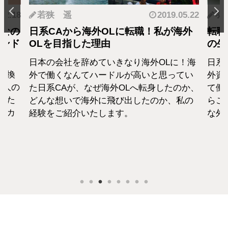
.12.18
若狭 遥
2019.05.22
羽
となの
日系CAから海外OLに転職！私が海外
転職
カンド
OLを目指した理由
の生
日本の会社を辞めていきなり海外OLに！海
日系
転換
外で働くなんてハードルが高いと思ってい
外資
1人の
た日系CAが、なぜ海外OLへ転身したのか、
て働
えた
どんな想いで海外に飛び出したのか、私の
らこ
セカ
経験をご紹介いたします。
な外