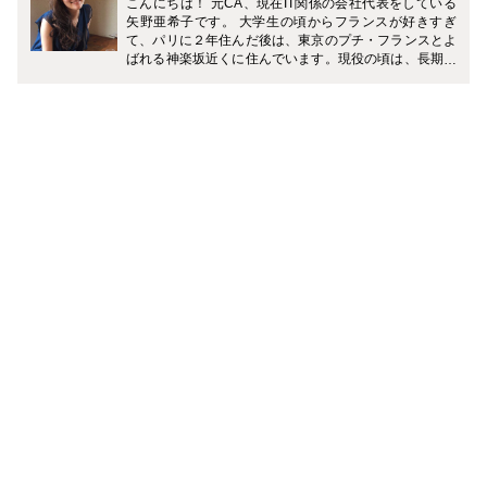
こんにちは！ 元CA、現在IT関係の会社代表をしている
矢野亜希子です。 大学生の頃からフランスが好きすぎ
て、パリに２年住んだ後は、東京のプチ・フランスとよ
ばれる神楽坂近くに住んでいます。現役の頃は、長期休
みはほとんどパリで過ごしていました。何事にも自分の
意見を持ち 、まっすぐ生きるフランス人。女性がしっか
り活躍できるフランスという国、その深い文化が大好
き。もう10年近く、フランスには毎年訪れています。C
Aメディアでは、特にフランスについて、パリジェンヌ
の生き方について、日本で感じられるフランスの魅力に
ついてなどを書いていきたいなと思っています。 CAと
しての乗務の経験は２年半。国内線のみでしたが、現役
の頃に得た「旅が好き」という気持ち、機内でお客様と
心を通わせて聞いた意見、オフに気軽に世界各地を飛び
回った経験などが、今の自分のあり方に大きく繋がって
います。これまでに訪れた国は23カ国。現在は起業し、
旅そのものや世界各地の魅力を伝えられたらと、あたら
しい旅先の過ごし方を見つけられるWebサービス「TABI
TICKET」を運営しています。時々、フランス語通訳と
しても活動。ライフイベントやプライベートも大切にし
ながら、好きなことで輝ける「女性らしい働き方」を模
索中なので、そういった発信もできれば幸いです。 趣味
は旅と写真と、ものづくり。家にいる時間は、なるべく
クリエイティブでいようと心がけています。たくさんの
人にフランスの魅力、旅のおもしろさなどをお伝えでき
れば嬉しいです。よろしくお願いいたします。