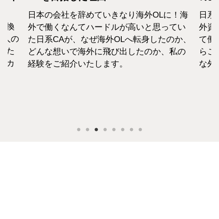
日本の会社を辞めていきなり海外OLに！海
日系
転換
外で働くなんてハードルが高いと思ってい
外資
1人の
た日系CAが、なぜ海外OLへ転身したのか、
て働
えた
どんな想いで海外に飛び出したのか、私の
らこ
セカ
経験をご紹介いたします。
な外