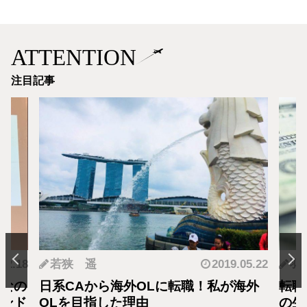
ATTENTION
注目記事
.12.18
若狭 遥
2019.05.22
羽
となの
日系CAから海外OLに転職！私が海外
転職
カンド
OLを目指した理由
の生