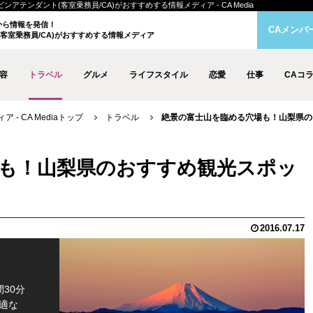
テンダント(客室乗務員/CA)がおすすめする情報メディア - CA Media
クから情報を発信！
CAメンバ
客室乗務員/CA)がおすすめする情報メディア
容
トラベル
グルメ
ライフスタイル
恋愛
仕事
CAコ
- CA Mediaトップ
トラベル
絶景の富士山を臨める穴場も！山梨県の
も！山梨県のおすすめ観光スポッ
2016.07.17
30分
適な