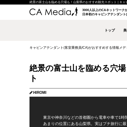
絶景の富士山を臨める穴場も！山梨県のおすすめ観光スポット | キャビンア
3000人以上のCAネットワー
日本初のキャビンアテンダント(
トップ
美
キャビンアテンダント(客室乗務員/CA)がおすすめする情報メディア 
絶景の富士山を臨める穴場
ト
HIROMI
東京や神奈川などの首都圏から電車や車で1時間
あまりの位置にある山梨県。実はプチ旅行に最