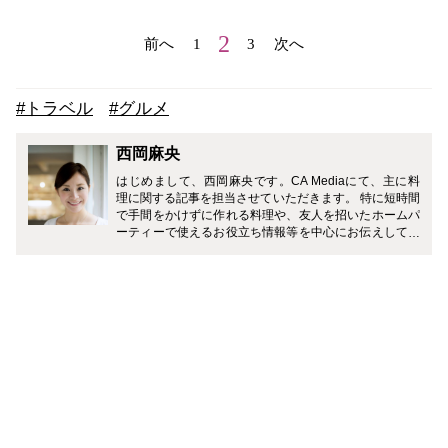
2
前へ
1
3
次へ
#トラベル
#グルメ
西岡麻央
はじめまして、西岡麻央です。CA Mediaにて、主に料
理に関する記事を担当させていただきます。 特に短時間
で手間をかけずに作れる料理や、友人を招いたホームパ
ーティーで使えるお役立ち情報等を中心にお伝えしてい
きたいと思っております。 現役の間はどうしても不規則
になりがちな生活の中でも、無理せず『身体に優しく食
べて美味しい料理』を積極的に作るように心掛けていま
した。 そして現在は、多方面から食について学ぶため、
食のプロを育てる学校『エコールエミーズ』にて、日々
勉強に励んでおります。 食の安全に関心が高まる時代で
ありながら、女性も毎日忙しく働き、料理に多くの時間
をかけられないのも現実だと思います。そんな皆様で
も、家に帰ったらすぐに“いただきます”が言えるような
簡単便利な料理等を楽しくご紹介していきたいと思いま
す。どうぞ宜しくお願い致します。