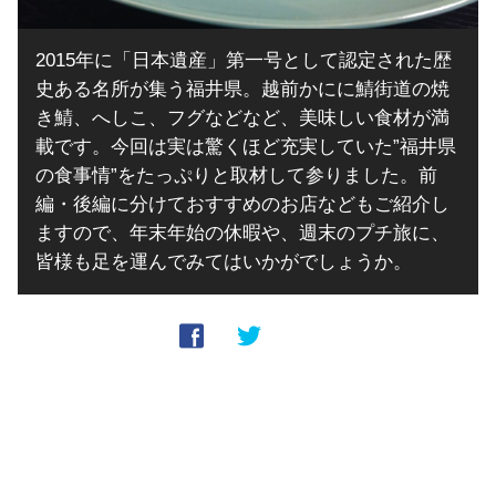
2015年に「日本遺産」第一号として認定された歴
史ある名所が集う福井県。越前かにに鯖街道の焼
き鯖、へしこ、フグなどなど、美味しい食材が満
載です。今回は実は驚くほど充実していた”福井県
の食事情”をたっぷりと取材して参りました。前
編・後編に分けておすすめのお店などもご紹介し
ますので、年末年始の休暇や、週末のプチ旅に、
皆様も足を運んでみてはいかがでしょうか。