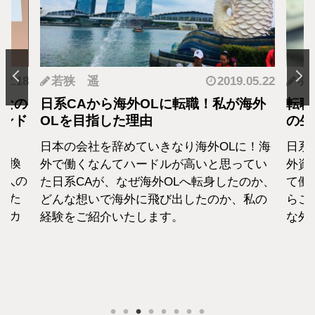
.12.18
若狭 遥
2019.05.22
羽
となの
日系CAから海外OLに転職！私が海外
転職
カンド
OLを目指した理由
の生
日本の会社を辞めていきなり海外OLに！海
日系
転換
外で働くなんてハードルが高いと思ってい
外資
1人の
た日系CAが、なぜ海外OLへ転身したのか、
て働
えた
どんな想いで海外に飛び出したのか、私の
らこ
セカ
経験をご紹介いたします。
な外