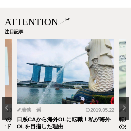
ATTENTION
注目記事
.12.18
若狭 遥
2019.05.22
羽
となの
日系CAから海外OLに転職！私が海外
転職
カンド
OLを目指した理由
の生