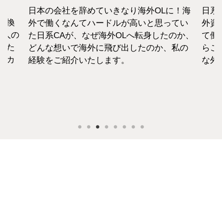
日本の会社を辞めていきなり海外OLに！海
日系
転換
外で働くなんてハードルが高いと思ってい
外資
1人の
た日系CAが、なぜ海外OLへ転身したのか、
て働
えた
どんな想いで海外に飛び出したのか、私の
らこ
セカ
経験をご紹介いたします。
な外