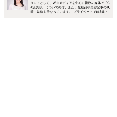
タントとして、Webメディアを中心に複数の媒体で「C
A流美容」について発信、また、化粧品や美容記事の執
筆・監修を行なっています。 プライベートでは3歳・7
歳（男の子）の2児の母。 「一流の大人を目指す旅育」
に力を入れていて、複数のメディアでおすすめの旅のプ
ランやホテルなどを紹介中です。 Instagramでは、家庭
と仕事を無理なく両立しながら、理想のライフスタイル
を叶える働きかたについて発信中。