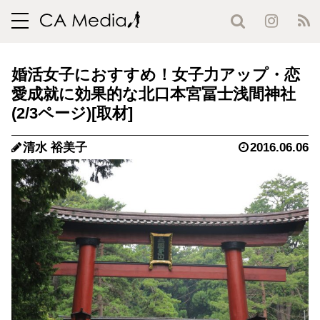
toggle
navigation
婚活女子におすすめ！女子力アップ・恋
愛成就に効果的な北口本宮冨士浅間神社
(2/3ページ)
清水 裕美子
2016.06.06