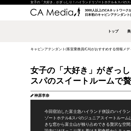
女子の「大好き」がぎっしり！ハイランドリゾートホテル＆スパのスイートル
3000人以上のCAネットワー
日本初のキャビンアテンダント(
トップ
美
キャビンアテンダント(客室乗務員/CA)がおすすめする情報メディア 
女子の「大好き」がぎっし
スパのスイートルームで
神原李奈
今回宿泊した富士急ハイランド併設のハイラン
ゾートホテル&スパのジュニアスイートルーム
きな窓から富士山が独り占めできる贅沢な空間
設内にはほっこり落ち着ける和食処からキュー