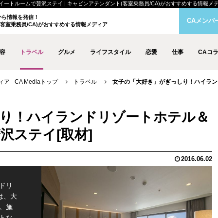
ームで贅沢ステイ | キャビンアテンダント(客室乗務員/CA)がおすすめする情報メディア -
クから情報を発信！
CAメンバ
客室乗務員/CA)がおすすめする情報メディア
容
トラベル
グルメ
ライフスタイル
恋愛
仕事
CAコ
- CA Mediaトップ
トラベル
女子の「大好き」がぎっしり！ハイラン
り！ハイランドリゾートホテル＆
贅沢ステイ
2016.06.02
ドリ
は、大
。施
トな