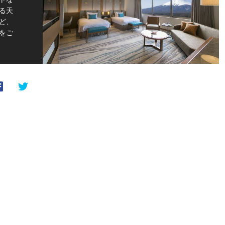
る天
ど、
をご