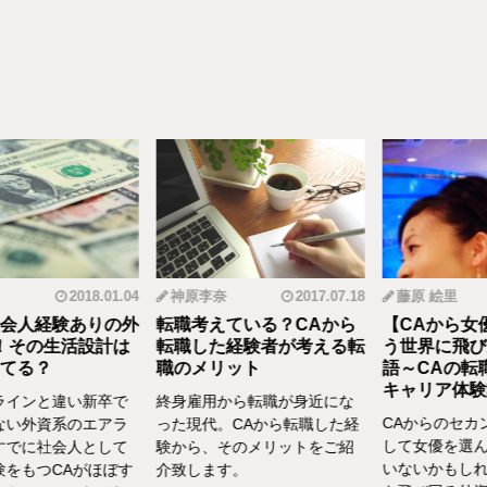
2018.01.04
神原李奈
2017.07.18
藤原 絵里
人経験ありの外
転職考えている？CAから
【CAから女優
その生活設計は
転職した経験者が考える転
う世界に飛び込
る？
職のメリット
語～CAの転職
キャリア体験談vo
インと違い新卒で
終身雇用から転職が身近にな
CAからのセカン
い外資系のエアラ
った現代。CAから転職した経
して女優を選んだ
でに社会人として
験から、そのメリットをご紹
いないかもしれま
をもつCAがほぼす
介致します。