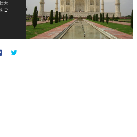
壮大
をご