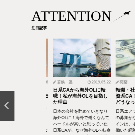
ATTENTION
注目記事
mi
2019.12.18
若狭 遥
2019.05.22
羽蘭
から野菜ソムリエ
日系CAから海外OLに転
転職・社会
おとなの食育」を伝
職！私が海外OLを目指し
資系CA！
CAの転職＆セカン
た理由
どうなって
リア体験談vol.13～
日本の会社を辞めていきなり
日系エアラ
結婚、出産などを通し
海外OLに！海外で働くなんて
の募集がな
の転換期が度々ありま
ハードルが高いと思っていた
インは、す
でもあるけど、1人の女
日系CAが、なぜ海外OLへ転身
働いた経験