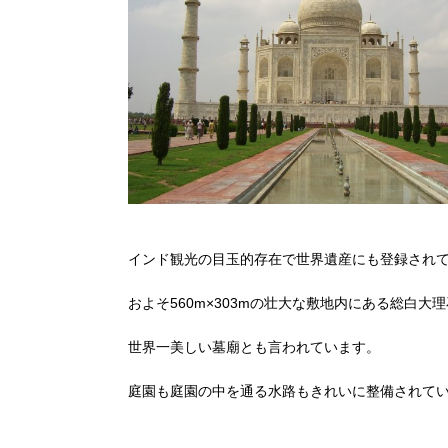
インド観光の目玉的存在で世界遺産にも登録され
およそ560m×303mの壮大な敷地内にある総白大
世界一美しい墓廟とも言われています。
庭園も庭園の中を通る水路もきれいに整備されて