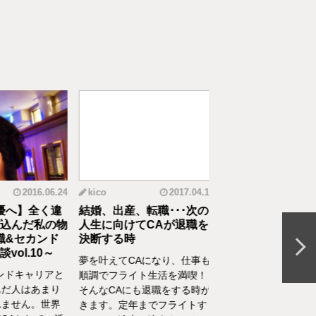
2016.06.24
kico
2017.04.14
riko
20
へ】全く違
結婚、出産、転職･･･次の
元CAの育児論！離
んだ私の物
人生に向けてCAが退職を
食べてくれない、自
&セカンド
決断する時
間を持ちたいをCA
l.10～
決
夢を叶えてCAになり、仕事も
ドキャリアと
離乳食を思うように食
順調でフライト生活を満喫！
人はあまり
れない、自分の時間を
そんなCAにも退職をする時が
せん。世界
い、部屋が散らかって
きます。定年までフライトす