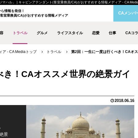
」 | キャビンアテンダント(客室乗務員/CA)がおすすめする情報メディア - CA Medi
クから情報を発信！
CAメンバ
客室乗務員/CA)がおすすめする情報メディア
容
トラベル
グルメ
ライフスタイル
恋愛
仕事
CAコ
- CA Mediaトップ
トラベル
第2回：一生に一度は行くべき！CAオ
べき！CAオススメ世界の絶景ガイ
2018.06.16
っ
絶景