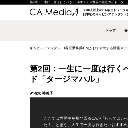
第2回：一生に一度は行くべき！CAオススメ世界の絶景ガイド「タージマハル
3000人以上のCAネットワー
日本初のキャビンアテンダント(
トップ
美
キャビンアテンダント(客室乗務員/CA)がおすすめする情報メディア 
第2回：一生に一度は行く
ド「タージマハル」
清水 裕美子
ここでは世界中を飛び回るCAが「行ってよか
た！」と思う、人生で一度は行きたいおすすめ