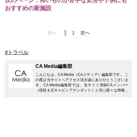
次のページ：怖いものが苦手な女性や子供にも
おすすめの新施設
1
前へ
2
次へ
#トラベル
CA Media編集部
こんにちは、CA Media（CAメディア）編集部です。 こ
の度は当サイトへアクセス頂き誠にありがとうございま
す。CA Media編集部では、当サイト登録CAメンバー
（現役＆元キャビンアテンダント）と共に様々な情報を
お届けさせて頂きます。 どうぞよろしくお願い致しま
す。