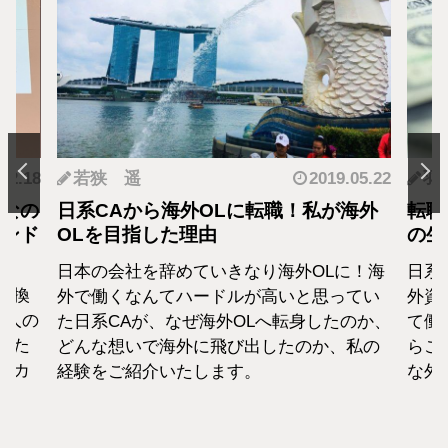
.12.18
若狭 遥
2019.05.22
羽
となの
日系CAから海外OLに転職！私が海外
転職
カンド
OLを目指した理由
の生
日本の会社を辞めていきなり海外OLに！海
日系
転換
外で働くなんてハードルが高いと思ってい
外資
1人の
た日系CAが、なぜ海外OLへ転身したのか、
て働
えた
どんな想いで海外に飛び出したのか、私の
らこ
セカ
経験をご紹介いたします。
な外