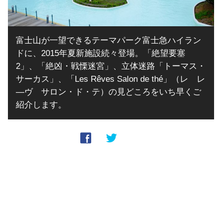
富士山が一望できるテーマパーク富士急ハイラン
ドに、2015年夏新施設続々登場。「絶望要塞
2」、「絶凶・戦慄迷宮」、立体迷路「トーマス・
サーカス」、「Les Rêves Salon de thé」（レ レ
―ヴ サロン・ド・テ）の見どころをいち早くご
紹介します。