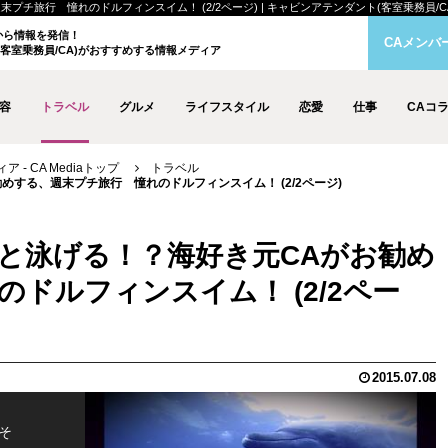
行 憧れのドルフィンスイム！ (2/2ページ) | キャビンアテンダント(客室乗務員/CA)が
クから情報を発信！
CAメンバ
客室乗務員/CA)がおすすめする情報メディア
容
トラベル
グルメ
ライフスタイル
恋愛
仕事
CAコ
- CA Mediaトップ
トラベル
する、週末プチ旅行 憧れのドルフィンスイム！ (2/2ページ)
と泳げる！？海好き元CAがお勧め
ドルフィンスイム！ (2/2ペー
2015.07.08
そ