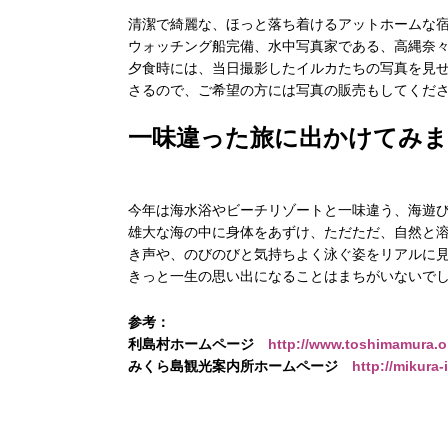
清潔で綺麗な、ほっと落ち着けるアットホームな
ウォッチング船完備、水中写真家である、高縄奈
夕食時には、当日撮影したイルカたちの写真を見
さるので、ご希望の方には写真の販売もしてくだ
一味違った旅に出かけてみ
今年は海水浴やビーチリゾートと一味違う、海遊
雄大な海の中に身体をあずけ、ただただ、自然と
き声や、のびのびと気持ちよく泳ぐ姿をリアルに
きっと一生の思い出になることはまちがいないで
参考：
利島村ホームページ
http://www.toshimamura.o
みくら島観光案内所ホームページ
http://mikura-