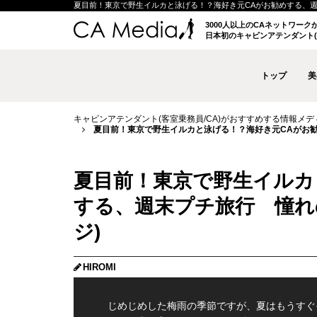
夏目前！東京で野生イルカと泳げる！？海好き元CAがお勧めする、週末プチ旅
3000人以上のCAネットワー
日本初のキャビンアテンダント(
トップ
美
キャビンアテンダント(客室乗務員/CA)がおすすめする情報メディア 
夏目前！東京で野生イルカと泳げる！？海好き元CAがお勧め
夏目前！東京で野生イルカ
する、週末プチ旅行 憧れの
ジ)
HIROMI
じめじめした梅雨の季節ですが、夏はもうすぐ