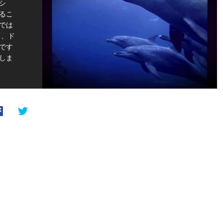
シ
るこ
では
る、ド
です
しま